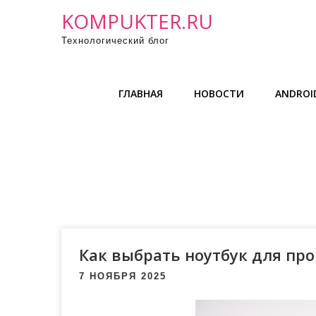
П
KOMPUKTER.RU
р
Технологический блог
о
м
о
ГЛАВНАЯ
НОВОСТИ
ANDROID
т
а
т
ь
к
с
о
д
е
Как выбрать ноутбук для п
р
7 НОЯБРЯ 2025
ж
и