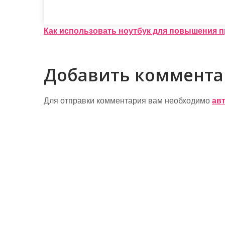
Н
Как использовать ноутбук для повышения 
а
в
Добавить коммент
и
г
Для отправки комментария вам необходимо
ав
а
ц
и
я
п
о