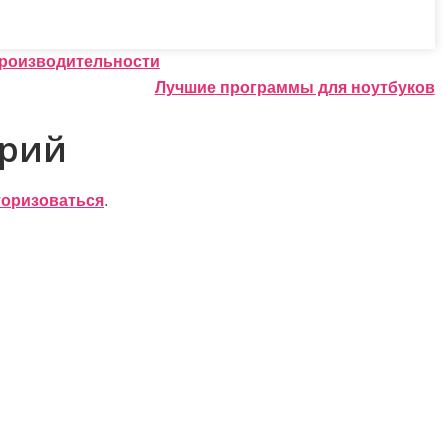
производительности
Лучшие программы для ноутбуков
арий
торизоваться
.