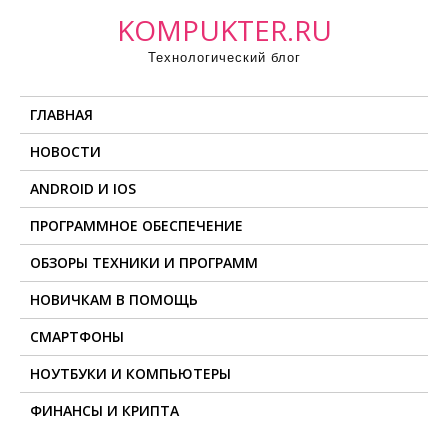
П
KOMPUKTER.RU
р
Технологический блог
о
м
ГЛАВНАЯ
о
т
НОВОСТИ
а
ANDROID И IOS
т
ь
ПРОГРАММНОЕ ОБЕСПЕЧЕНИЕ
к
ОБЗОРЫ ТЕХНИКИ И ПРОГРАММ
с
о
НОВИЧКАМ В ПОМОЩЬ
д
СМАРТФОНЫ
е
НОУТБУКИ И КОМПЬЮТЕРЫ
р
ж
ФИНАНСЫ И КРИПТА
и