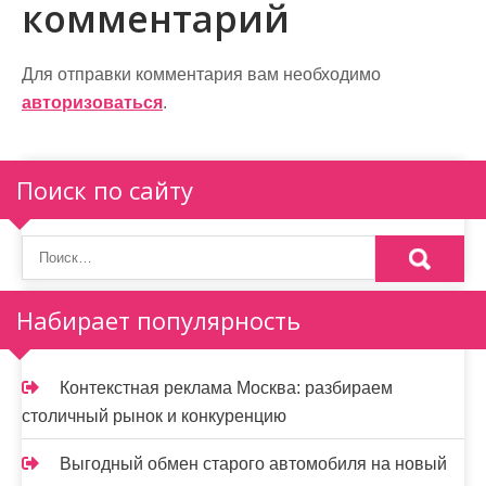
комментарий
г
а
Для отправки комментария вам необходимо
ц
авторизоваться
.
и
я
Поиск по сайту
п
о
з
Набирает популярность
а
п
Контекстная реклама Москва: разбираем
и
столичный рынок и конкуренцию
с
Выгодный обмен старого автомобиля на новый