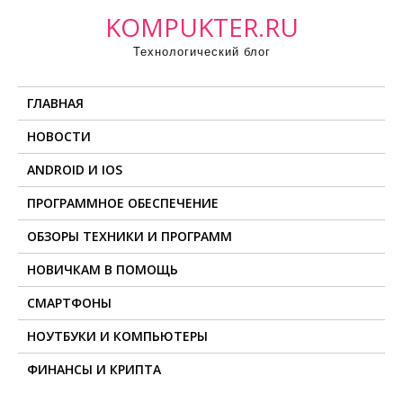
П
KOMPUKTER.RU
р
Технологический блог
о
м
ГЛАВНАЯ
о
т
НОВОСТИ
а
ANDROID И IOS
т
ь
ПРОГРАММНОЕ ОБЕСПЕЧЕНИЕ
к
ОБЗОРЫ ТЕХНИКИ И ПРОГРАММ
с
о
НОВИЧКАМ В ПОМОЩЬ
д
СМАРТФОНЫ
е
НОУТБУКИ И КОМПЬЮТЕРЫ
р
ж
ФИНАНСЫ И КРИПТА
и