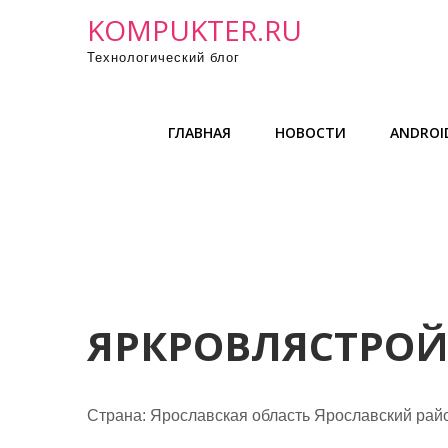
П
KOMPUKTER.RU
р
Технологический блог
о
м
о
ГЛАВНАЯ
НОВОСТИ
ANDROID
т
а
т
ь
к
с
о
д
ЯРКРОВЛЯСТРО
е
р
ж
Страна: Ярославская область Ярославский рай
и