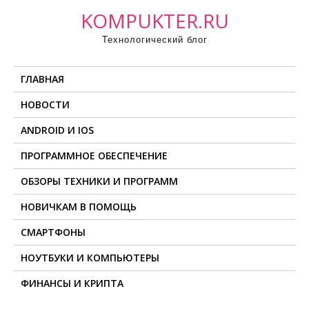
П
KOMPUKTER.RU
р
Технологический блог
о
м
ГЛАВНАЯ
о
т
НОВОСТИ
а
ANDROID И IOS
т
ь
ПРОГРАММНОЕ ОБЕСПЕЧЕНИЕ
к
ОБЗОРЫ ТЕХНИКИ И ПРОГРАММ
с
о
НОВИЧКАМ В ПОМОЩЬ
д
СМАРТФОНЫ
е
НОУТБУКИ И КОМПЬЮТЕРЫ
р
ж
ФИНАНСЫ И КРИПТА
и