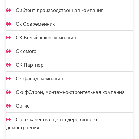
Сибтент, производственная компания
Ск Cовременник
СК Белый ключ, компания
Ск омега
СК Партнер
Ск-фасад, компания
СкифСтрой, монтажно-строительная компания
Согис
Союз-качества, центр деревянного
домостроения