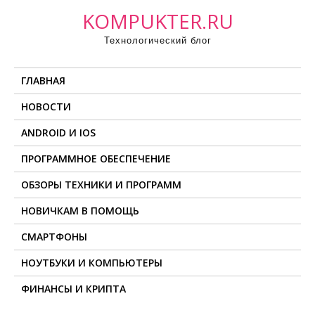
П
KOMPUKTER.RU
р
Технологический блог
о
м
ГЛАВНАЯ
о
т
НОВОСТИ
а
ANDROID И IOS
т
ь
ПРОГРАММНОЕ ОБЕСПЕЧЕНИЕ
к
ОБЗОРЫ ТЕХНИКИ И ПРОГРАММ
с
о
НОВИЧКАМ В ПОМОЩЬ
д
СМАРТФОНЫ
е
НОУТБУКИ И КОМПЬЮТЕРЫ
р
ж
ФИНАНСЫ И КРИПТА
и