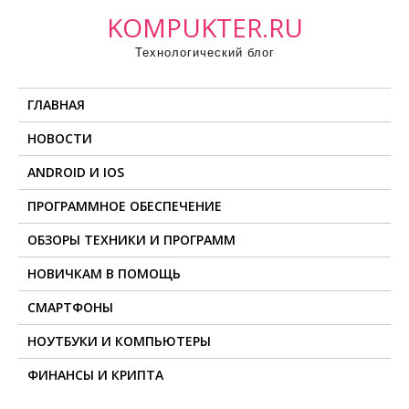
П
KOMPUKTER.RU
р
Технологический блог
о
м
ГЛАВНАЯ
о
т
НОВОСТИ
а
ANDROID И IOS
т
ь
ПРОГРАММНОЕ ОБЕСПЕЧЕНИЕ
к
ОБЗОРЫ ТЕХНИКИ И ПРОГРАММ
с
о
НОВИЧКАМ В ПОМОЩЬ
д
СМАРТФОНЫ
е
НОУТБУКИ И КОМПЬЮТЕРЫ
р
ж
ФИНАНСЫ И КРИПТА
и