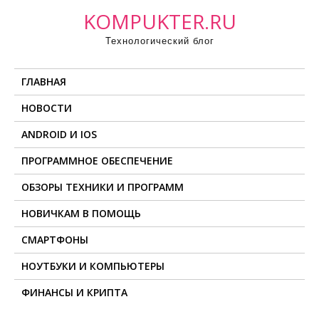
П
KOMPUKTER.RU
р
Технологический блог
о
м
ГЛАВНАЯ
о
т
НОВОСТИ
а
ANDROID И IOS
т
ь
ПРОГРАММНОЕ ОБЕСПЕЧЕНИЕ
к
ОБЗОРЫ ТЕХНИКИ И ПРОГРАММ
с
о
НОВИЧКАМ В ПОМОЩЬ
д
СМАРТФОНЫ
е
НОУТБУКИ И КОМПЬЮТЕРЫ
р
ж
ФИНАНСЫ И КРИПТА
и