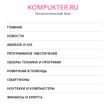
П
KOMPUKTER.RU
р
Технологический блог
о
м
ГЛАВНАЯ
о
т
НОВОСТИ
а
ANDROID И IOS
т
ь
ПРОГРАММНОЕ ОБЕСПЕЧЕНИЕ
к
ОБЗОРЫ ТЕХНИКИ И ПРОГРАММ
с
о
НОВИЧКАМ В ПОМОЩЬ
д
СМАРТФОНЫ
е
НОУТБУКИ И КОМПЬЮТЕРЫ
р
ж
ФИНАНСЫ И КРИПТА
и