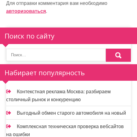
ц
Для отправки комментария вам необходимо
и
авторизоваться
.
я
п
Поиск по сайту
о
з
а
Набирает популярность
п
и
Контекстная реклама Москва: разбираем
столичный рынок и конкуренцию
с
я
Выгодный обмен старого автомобиля на новый
м
Комплексная техническая проверка вебсайтов
на ошибки