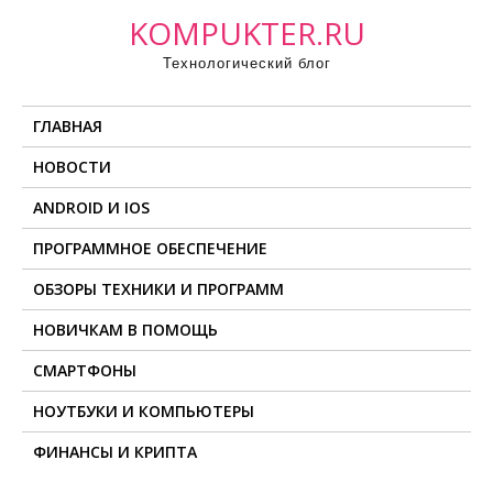
П
KOMPUKTER.RU
р
Технологический блог
о
м
ГЛАВНАЯ
о
т
НОВОСТИ
а
ANDROID И IOS
т
ь
ПРОГРАММНОЕ ОБЕСПЕЧЕНИЕ
к
ОБЗОРЫ ТЕХНИКИ И ПРОГРАММ
с
о
НОВИЧКАМ В ПОМОЩЬ
д
СМАРТФОНЫ
е
НОУТБУКИ И КОМПЬЮТЕРЫ
р
ж
ФИНАНСЫ И КРИПТА
и