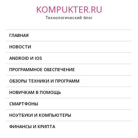
П
KOMPUKTER.RU
р
Технологический блог
о
м
ГЛАВНАЯ
о
т
НОВОСТИ
а
ANDROID И IOS
т
ь
ПРОГРАММНОЕ ОБЕСПЕЧЕНИЕ
к
ОБЗОРЫ ТЕХНИКИ И ПРОГРАММ
с
о
НОВИЧКАМ В ПОМОЩЬ
д
СМАРТФОНЫ
е
НОУТБУКИ И КОМПЬЮТЕРЫ
р
ж
ФИНАНСЫ И КРИПТА
и