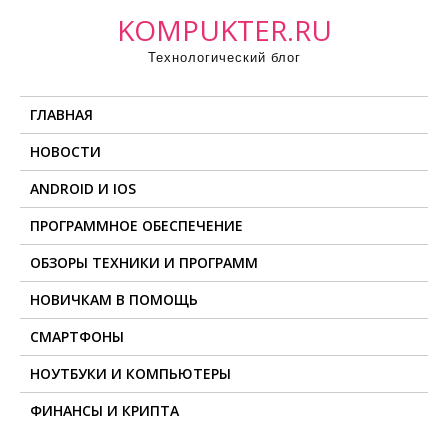
П
KOMPUKTER.RU
р
Технологический блог
о
м
ГЛАВНАЯ
о
т
НОВОСТИ
а
ANDROID И IOS
т
ь
ПРОГРАММНОЕ ОБЕСПЕЧЕНИЕ
к
ОБЗОРЫ ТЕХНИКИ И ПРОГРАММ
с
о
НОВИЧКАМ В ПОМОЩЬ
д
СМАРТФОНЫ
е
НОУТБУКИ И КОМПЬЮТЕРЫ
р
ж
ФИНАНСЫ И КРИПТА
и