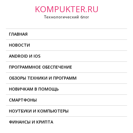
П
KOMPUKTER.RU
р
Технологический блог
о
м
ГЛАВНАЯ
о
т
НОВОСТИ
а
ANDROID И IOS
т
ь
ПРОГРАММНОЕ ОБЕСПЕЧЕНИЕ
к
ОБЗОРЫ ТЕХНИКИ И ПРОГРАММ
с
о
НОВИЧКАМ В ПОМОЩЬ
д
СМАРТФОНЫ
е
НОУТБУКИ И КОМПЬЮТЕРЫ
р
ж
ФИНАНСЫ И КРИПТА
и