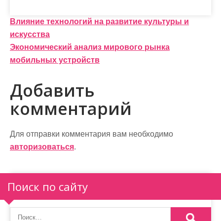
Н
Влияние технологий на развитие культуры и
искусства
а
Экономический анализ мирового рынка
в
мобильных устройств
и
Добавить
г
комментарий
а
ц
Для отправки комментария вам необходимо
и
авторизоваться
.
я
п
Поиск по сайту
о