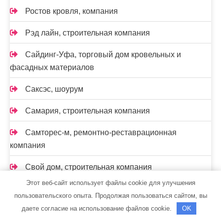
Ростов кровля, компания
Рэд лайн, строительная компания
Сайдинг-Уфа, торговый дом кровельных и
фасадных материалов
Саксэс, шоурум
Самария, строительная компания
Самторес-м, ремонтно-реставрационная
компания
Свой дом, строительная компания
Этот веб-сайт использует файлы cookie для улучшения
Сиб Мастер, торгово-монтажная компания
пользовательского опыта. Продолжая пользоваться сайтом, вы
даете согласие на использование файлов cookie.
OK
Сибирь, магазин строительных материалов