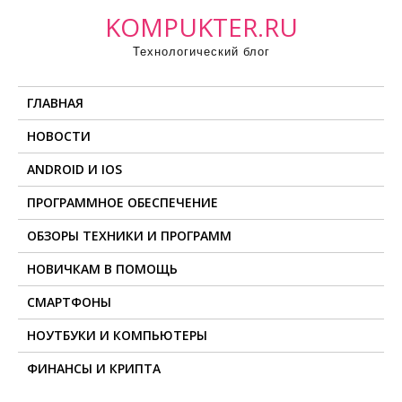
П
KOMPUKTER.RU
р
Технологический блог
о
м
ГЛАВНАЯ
о
т
НОВОСТИ
а
ANDROID И IOS
т
ь
ПРОГРАММНОЕ ОБЕСПЕЧЕНИЕ
к
ОБЗОРЫ ТЕХНИКИ И ПРОГРАММ
с
о
НОВИЧКАМ В ПОМОЩЬ
д
СМАРТФОНЫ
е
НОУТБУКИ И КОМПЬЮТЕРЫ
р
ж
ФИНАНСЫ И КРИПТА
и