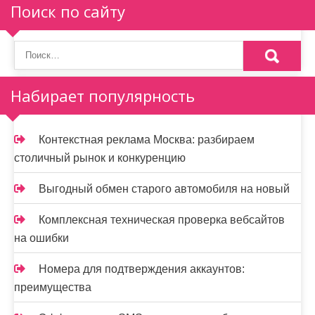
Поиск по сайту
я
п
о
Набирает популярность
з
а
Контекстная реклама Москва: разбираем
п
столичный рынок и конкуренцию
и
Выгодный обмен старого автомобиля на новый
с
Комплексная техническая проверка вебсайтов
я
на ошибки
м
Номера для подтверждения аккаунтов:
преимущества