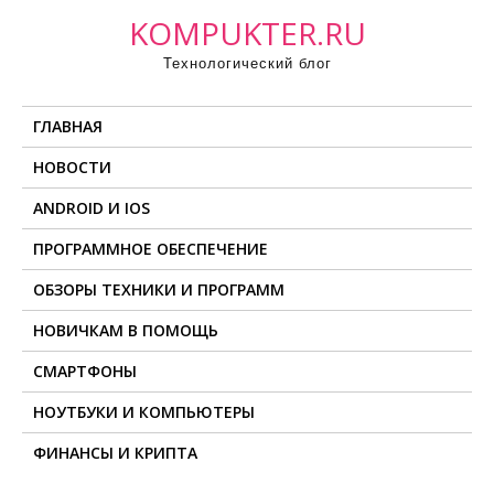
П
KOMPUKTER.RU
р
Технологический блог
о
м
ГЛАВНАЯ
о
т
НОВОСТИ
а
ANDROID И IOS
т
ь
ПРОГРАММНОЕ ОБЕСПЕЧЕНИЕ
к
ОБЗОРЫ ТЕХНИКИ И ПРОГРАММ
с
о
НОВИЧКАМ В ПОМОЩЬ
д
СМАРТФОНЫ
е
НОУТБУКИ И КОМПЬЮТЕРЫ
р
ж
ФИНАНСЫ И КРИПТА
и