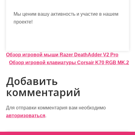
Мы ценим вашу активность и участие в нашем
проекте!
Н
Обзор игровой мыши Razer DeathAdder V2 Pro
Обзор игровой клавиатуры Corsair K70 RGB MK.2
а
в
Добавить
и
комментарий
г
а
Для отправки комментария вам необходимо
авторизоваться
.
ц
и