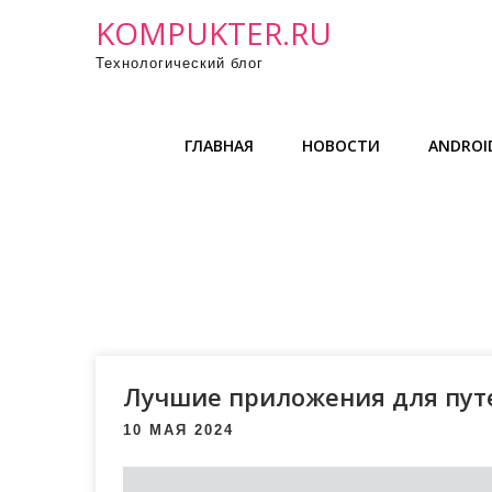
П
KOMPUKTER.RU
р
Технологический блог
о
м
о
ГЛАВНАЯ
НОВОСТИ
ANDROID
т
а
т
ь
к
с
о
д
е
Лучшие приложения для пут
р
10 МАЯ 2024
ж
и