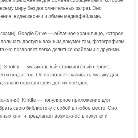
ярное приложение для обмена сообщениями, которое
 всему миру без дополнительных затрат. Оно
щения, видеозвонки и обмен медиафайлами.
исками): Google Drive — облачное хранилище, которое
и получать доступ к важным документам, фотографиям
акже позволяет легко делиться файлами с другими.
и): Spotify — музыкальный стриминговый сервис,
н и подкастов. Он позволяет скачивать музыку для
еально подходит для долгих поездок.
иложения): Kindle — популярное приложение для
брать свою библиотеку с собой в любое место. Оно
ных книг и предлагает возможность покупки и