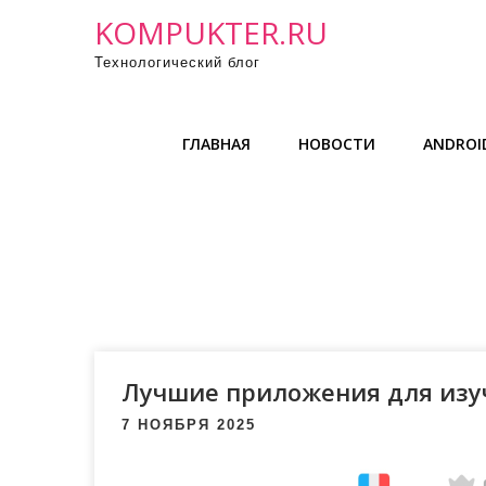
П
KOMPUKTER.RU
р
Технологический блог
о
м
о
ГЛАВНАЯ
НОВОСТИ
ANDROID
т
а
т
ь
к
с
о
д
е
Лучшие приложения для изуч
р
7 НОЯБРЯ 2025
ж
и