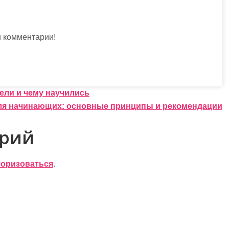
и комментарии!
ели и чему научились
ля начинающих: основные принципы и рекомендации
арий
торизоваться
.