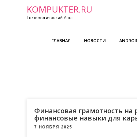
П
KOMPUKTER.RU
р
Технологический блог
о
м
о
ГЛАВНАЯ
НОВОСТИ
ANDROID
т
а
т
ь
к
с
о
д
е
Финансовая грамотность на 
р
финансовые навыки для карь
ж
7 НОЯБРЯ 2025
и