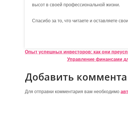
высот в своей профессиональной жизни.
Спасибо за то, что читаете и оставляете сво
Н
Опыт успешных инвесторов: как они преусп
Управление финансами д
а
в
Добавить коммент
и
г
Для отправки комментария вам необходимо
ав
а
ц
и